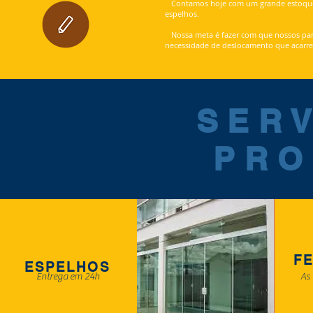
Contamos hoje com um grande estoque de 
espelhos.
Nossa meta é fazer com que nossos parc
necessidade de deslocamento que acarr
SER
PRO
F
ESPELHOS
Entrega em 24h
As