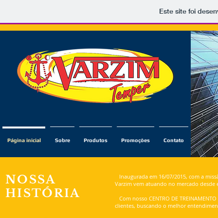
Este site foi dese
Página inicial
Sobre
Produtos
Promoções
Contato
NOSSA
Inaugurada em 16/07/2015, com a missã
Varzim vem atuando no mercado desde 
HISTÓRIA
Com nosso CENTRO DE TREINAMENTO DOM
clientes, buscando o melhor entendimen