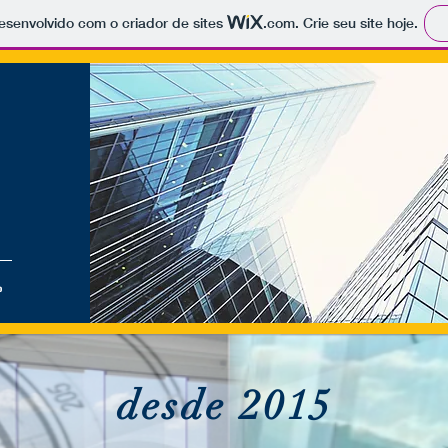
 desenvolvido com o criador de sites
.com
. Crie seu site hoje.
o
desde 2015