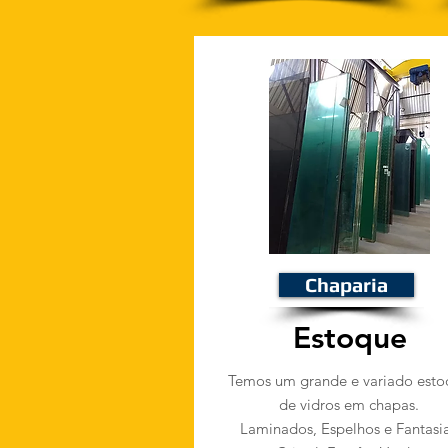
Chaparia
Estoque
Temos um grande e variado esto
de vidros em chapas.
Laminados, Espelhos e Fantasi