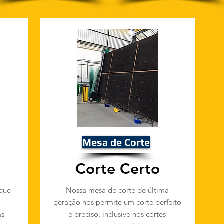
Mesa de Corte
Corte Certo
que
Nossa mesa de corte de última
geração nos permite um corte perfeito
as
e preciso, inclusive nos cortes